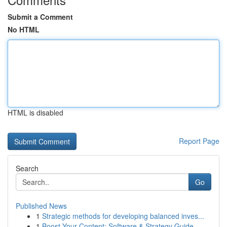
Submit a Comment
No HTML
HTML is disabled
Report Page
Search
Go
Published News
1
Strategic methods for developing balanced inves...
1
Boost Your Content: Software & Strategy Guide