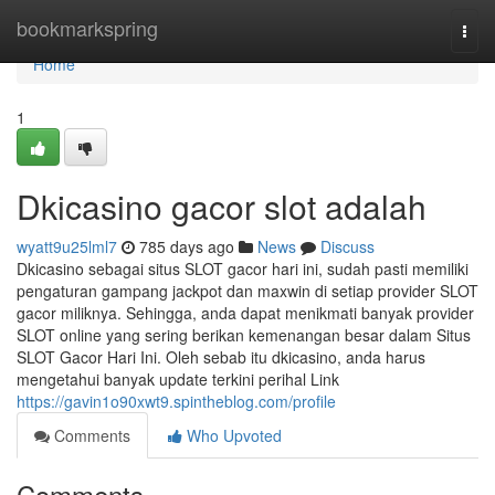
Home
bookmarkspring
Togg
navi
Home
1
Dkicasino gacor slot adalah
wyatt9u25lml7
785 days ago
News
Discuss
Dkicasino sebagai situs SLOT gacor hari ini, sudah pasti memiliki
pengaturan gampang jackpot dan maxwin di setiap provider SLOT
gacor miliknya. Sehingga, anda dapat menikmati banyak provider
SLOT online yang sering berikan kemenangan besar dalam Situs
SLOT Gacor Hari Ini. Oleh sebab itu dkicasino, anda harus
mengetahui banyak update terkini perihal Link
https://gavin1o90xwt9.spintheblog.com/profile
Comments
Who Upvoted
Comments