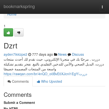
Home
bookmarkspring
Togg
navi
Home
1
Dzrt
ayden7l44zpe2
777 days ago
News
Discuss
دزرت , مرحبًا بك في متجرنا الإلكتروني، حيث نقدم لك أحدث منتجات
دزرت، البديل الصحي والآمن للتدخين التقليدي بالتبغ. نفخر بتقديم تشكيلة
واسعة من المنتجات المصممة خصيصًا
https://rawqan.com/br/4nQO_o0BvE0XJcnI1EgY/دزرت
Comments
Who Upvoted
Comments
Submit a Comment
No HTML