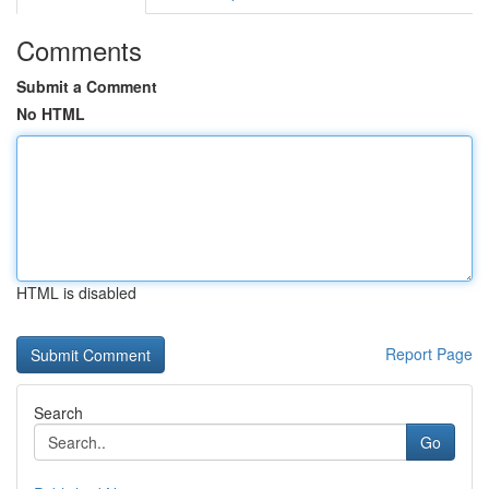
Comments
Submit a Comment
No HTML
HTML is disabled
Report Page
Search
Go