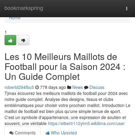
Home
bookmarkspring
Togg
navi
Home
1
Les 10 Meilleurs Maillots de
Football pour la Saison 2024 :
Un Guide Complet
robertd294fbu5
778 days ago
News
Discuss
Tjmax écouvrez les meilleurs maillots de football pour 2024 avec
notre guide complet. Analyse des designs, tissus et clubs
emblématiques pour choisir votre prochain maillot. Introduction Le
maillot de football est bien plus qu'une simple tenue de sport.
C'est un symbole d'appartenance, une expression de soutien et
souvent, une véritable
https://elbertr112ytm5.wikilima.com/user
Comments
Who Upvoted