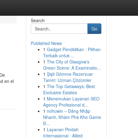
Search
Go
Published News
1
Gadget Pendidikan : Pilihan
Terbaik untuk ...
1
The City of Glasgow's
Green Scene: A Examinatio...
1
Şişli Gömme Rezervuar
 De
Tamiri: Uzman Çözümler
d en el
1
The Top Getaways: Best
Exclusive Estates
1
Menemukan Layanan SEO
Agency Profesional d...
1
nohuwin – Đăng Nhập
Nhanh, Khám Phá Kho Game
Đ...
1
Layanan Pindah
Internasional : Allied