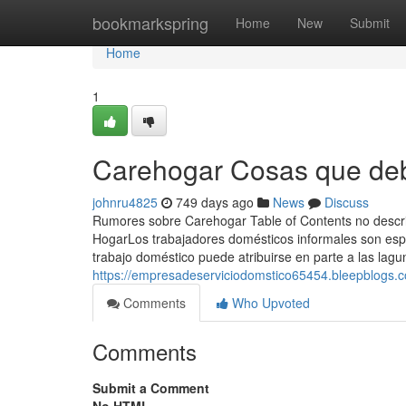
Home
bookmarkspring
Home
New
Submit
Home
1
Carehogar Cosas que deb
johnru4825
749 days ago
News
Discuss
Rumores sobre Carehogar Table of Contents no desc
HogarLos trabajadores domésticos informales son esp
trabajo doméstico puede atribuirse en parte a las lagun
https://empresadeserviciodomstico65454.bleepblogs.
Comments
Who Upvoted
Comments
Submit a Comment