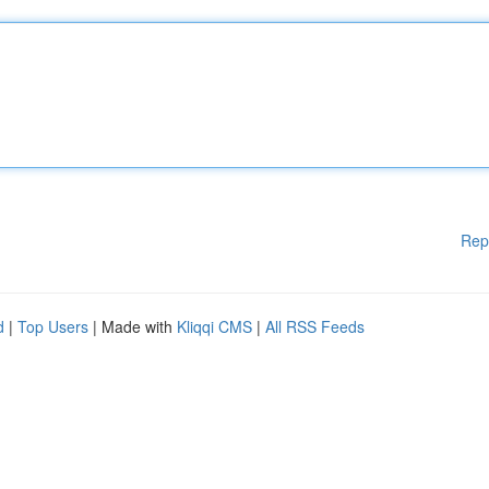
Rep
d
|
Top Users
| Made with
Kliqqi CMS
|
All RSS Feeds