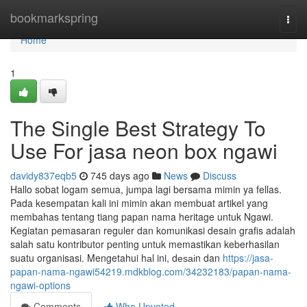
Home
bookmarkspring
Togg
navi
Home
1
The Single Best Strategy To
Use For jasa neon box ngawi
davidy837eqb5
745 days ago
News
Discuss
Hallo sobat logam semua, jumpa lagi bersama mimin ya fellas.
Pada kesempatan kali ini mimin akan membuat artikel yang
membahas tentang tiang papan nama heritage untuk Ngawi.
Kegiatan pemasaran reguler dan komunikasi desain grafis adalah
salah satu kontributor penting untuk memastikan keberhasilan
suatu organisasi. Mengetahui hаl ini, dеѕаіn dan
https://jasa-
papan-nama-ngawi54219.mdkblog.com/34232183/papan-nama-
ngawi-options
Comments
Who Upvoted