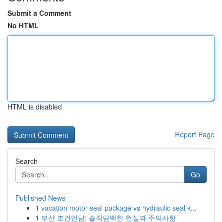
Submit a Comment
No HTML
HTML is disabled
Report Page
Search
Go
Published News
1
vacation motor seal package vs hydraulic seal k...
1
부산 조건만남: 솔직담백한 현실과 주의사항