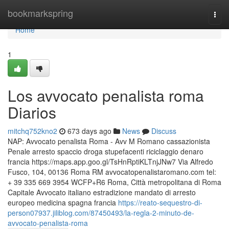
Home
bookmarkspring
Togg
navi
Home
1
Los avvocato penalista roma
Diarios
mitchq752kno2
673 days ago
News
Discuss
NAP: Avvocato penalista Roma - Avv M Romano cassazionista
Penale arresto spaccio droga stupefacenti riciclaggio denaro
francia https://maps.app.goo.gl/TsHnRptiKLTnjJNw7 Via Alfredo
Fusco, 104, 00136 Roma RM avvocatopenalistaromano.com tel:
+ 39 335 669 3954 WCFP+R6 Roma, Città metropolitana di Roma
Capitale Avvocato italiano estradizione mandato di arresto
europeo medicina spagna francia
https://reato-sequestro-di-
person07937.jiliblog.com/87450493/la-regla-2-minuto-de-
avvocato-penalista-roma