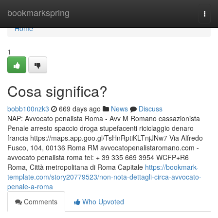
Home
bookmarkspring
Togg
navi
Home
1
Cosa significa?
bobb100nzk3
669 days ago
News
Discuss
NAP: Avvocato penalista Roma - Avv M Romano cassazionista
Penale arresto spaccio droga stupefacenti riciclaggio denaro
francia https://maps.app.goo.gl/TsHnRptiKLTnjJNw7 Via Alfredo
Fusco, 104, 00136 Roma RM avvocatopenalistaromano.com -
avvocato penalista roma tel: + 39 335 669 3954 WCFP+R6
Roma, Città metropolitana di Roma Capitale
https://bookmark-
template.com/story20779523/non-nota-dettagli-circa-avvocato-
penale-a-roma
Comments
Who Upvoted