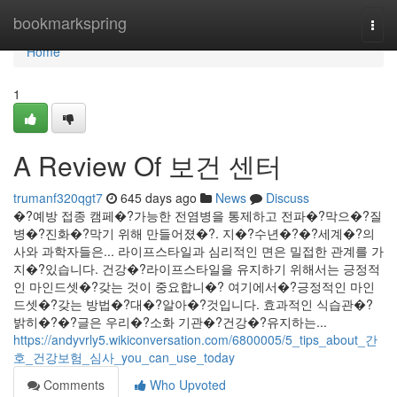
Home
bookmarkspring
Togg
navi
Home
1
A Review Of 보건 센터
trumanf320qgt7
645 days ago
News
Discuss
�?예방 접종 캠페�?가능한 전염병을 통제하고 전파�?막으�?질
병�?진화�?막기 위해 만들어졌�?. 지�?수년�?�?세계�?의
사와 과학자들은... 라이프스타일과 심리적인 면은 밀접한 관계를 가
지�?있습니다. 건강�?라이프스타일을 유지하기 위해서는 긍정적
인 마인드셋�?갖는 것이 중요합니�? 여기에서�?긍정적인 마인
드셋�?갖는 방법�?대�?알아�?것입니다. 효과적인 식습관�?
밝히�?�?글은 우리�?소화 기관�?건강�?유지하는...
https://andyvrly5.wikiconversation.com/6800005/5_tips_about_간
호_건강보험_심사_you_can_use_today
Comments
Who Upvoted