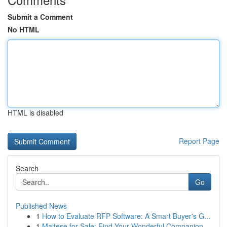
Submit a Comment
No HTML
HTML is disabled
Report Page
Search
Go
Published News
1
How to Evaluate RFP Software: A Smart Buyer's G...
1
Maltese for Sale: Find Your Wonderful Companion