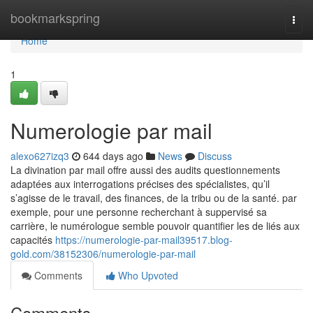
Home
bookmarkspring
Togg
navi
Home
1
Numerologie par mail
alexo627izq3
644 days ago
News
Discuss
La divination par mail offre aussi des audits questionnements
adaptées aux interrogations précises des spécialistes, qu’il
s’agisse de le travail, des finances, de la tribu ou de la santé. par
exemple, pour une personne recherchant à suppervisé sa
carrière, le numérologue semble pouvoir quantifier les de liés aux
capacités
https://numerologie-par-mail39517.blog-
gold.com/38152306/numerologie-par-mail
Comments
Who Upvoted
Comments