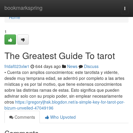
Home
bookmarkspring
Togg
navi
Home
1
The Greatest Guide To tarot
fridaf023xlw1
644 days ago
News
Discuss
• Cuenta con amplios conocimientos: este tarotista y vidente,
desde muy temprana edad, se adentró por completo a las artes
místicas y es por tal motivo, que tiene extensos conocimientos
sobre las distintas ramas de estas. Esto significa que pueden
adivinar solo con su propio poder, sin emplear necesariamente
otros
https://gregoryljhsk.blogdon.net/a-simple-key-for-tarot-por-
bizum-unveiled-47049196
Comments
Who Upvoted
Comments