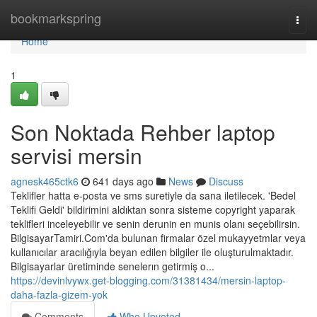
Home
bookmarkspring
Togg
navi
Home
1
Son Noktada Rehber laptop
servisi mersin
agnesk465ctk6
641 days ago
News
Discuss
Teklifler hatta e-posta ve sms suretiyle da sana iletilecek. 'Bedel
Teklifi Geldi' bildirimini aldıktan sonra sisteme copyright yaparak
teklifleri inceleyebilir ve senin derunin en munis olanı seçebilirsin.
BilgisayarTamiri.Com'da bulunan firmalar özel mukayyetmlar veya
kullanıcılar aracılığıyla beyan edilen bilgiler ile oluşturulmaktadır.
Bilgisayarlar üretiminde senelerın getirmiş o...
https://devinlvywx.get-blogging.com/31381434/mersin-laptop-
daha-fazla-gizem-yok
Comments
Who Upvoted