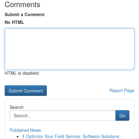
Comments
Submit a Comment
No HTML
HTML is disabled
Report Page
Search
Go
Published News
1
Optimize Your Field Service: Software Solutions...