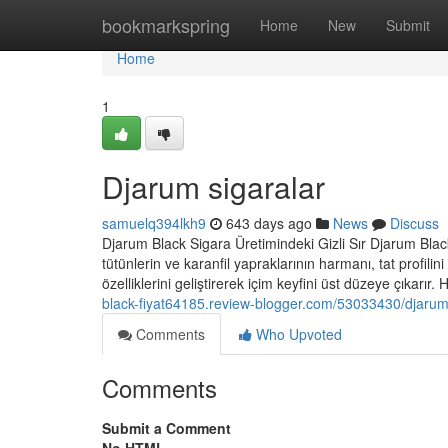
Home
bookmarkspring
Home
New
Submit
Home
1
Djarum sigaralar
samuelq394lkh9
643 days ago
News
Discuss
Djarum Black Sigara Üretimindeki Gizli Sır Djarum Black s
tütünlerin ve karanfil yapraklarının harmanı, tat profil
özelliklerini geliştirerek içim keyfini üst düzeye çıkarı
black-fiyat64185.review-blogger.com/53033430/djarum-
Comments
Who Upvoted
Comments
Submit a Comment