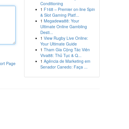
Conditioning
1
F168 – Premier on-line Spin
& Slot Gaming Platf...
1
Megadewa88: Your
Ultimate Online Gambling
Desti...
1
View Rugby Live Online:
Your Ultimate Guide
1
Tham Gia Cộng Tác Viên
Viva88: Thủ Tục & Q...
1
Agência de Marketing em
ort Page
Senador Canedo: Faça ...