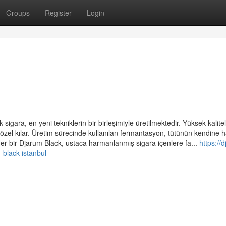
Groups
Register
Login
igara, en yeni tekniklerin bir birleşimiyle üretilmektedir. Yüksek kalitel
ini özel kılar. Üretim sürecinde kullanılan fermantasyon, tütünün kendine 
r. Her bir Djarum Black, ustaca harmanlanmış sigara içenlere fa...
https://
black-istanbul