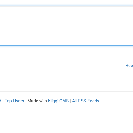
Rep
d
|
Top Users
| Made with
Kliqqi CMS
|
All RSS Feeds