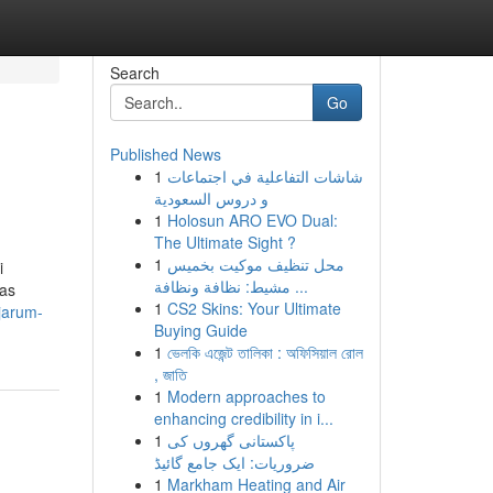
Search
Go
Published News
1
شاشات التفاعلية في اجتماعات
و دروس السعودية
1
Holosun ARO EVO Dual:
The Ultimate Sight ?
1
محل تنظيف موكيت بخميس
i
مشيط: نظافة ونظافة ...
has
1
CS2 Skins: Your Ultimate
djarum-
Buying Guide
1
ভেলকি এজেন্ট তালিকা : অফিসিয়াল রোল
, জাতি
1
Modern approaches to
enhancing credibility in i...
1
پاکستانی گھروں کی
ضروریات: ایک جامع گائیڈ
1
Markham Heating and Air