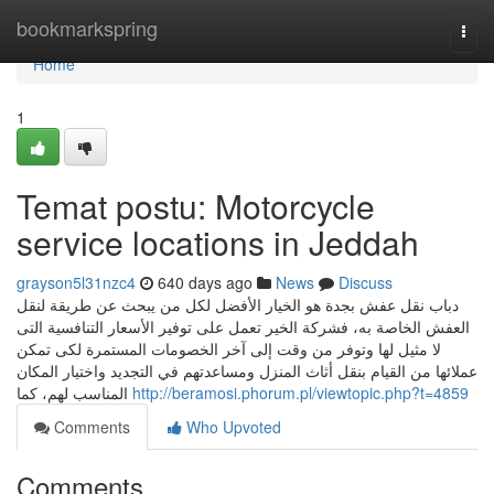
Home
bookmarkspring
Togg
navi
Home
1
Temat postu: Motorcycle
service locations in Jeddah
grayson5l31nzc4
640 days ago
News
Discuss
دباب نقل عفش بجدة هو الخيار الأفضل لكل من يبحث عن طريقة لنقل
العفش الخاصة به، فشركة الخير تعمل على توفير الأسعار التنافسية التى
لا مثيل لها وتوفر من وقت إلى آخر الخصومات المستمرة لكى تمكن
عملائها من القيام بنقل أثاث المنزل ومساعدتهم في التجديد واختيار المكان
المناسب لهم، كما
http://beramosi.phorum.pl/viewtopic.php?t=4859
Comments
Who Upvoted
Comments