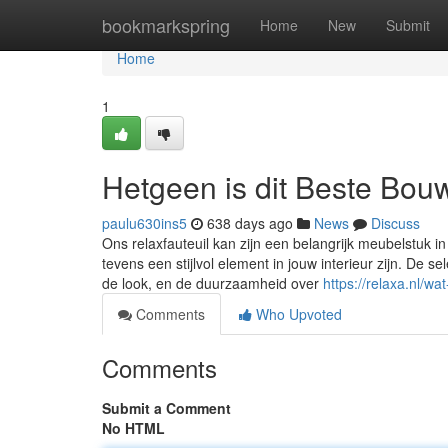
Home
bookmarkspring
Home
New
Submit
Home
1
Hetgeen is dit Beste Bouw
paulu630ins5
638 days ago
News
Discuss
Ons relaxfauteuil kan zijn een belangrijk meubelstuk in
tevens een stijlvol element in jouw interieur zijn. De s
de look, en de duurzaamheid over
https://relaxa.nl/wa
Comments
Who Upvoted
Comments
Submit a Comment
No HTML