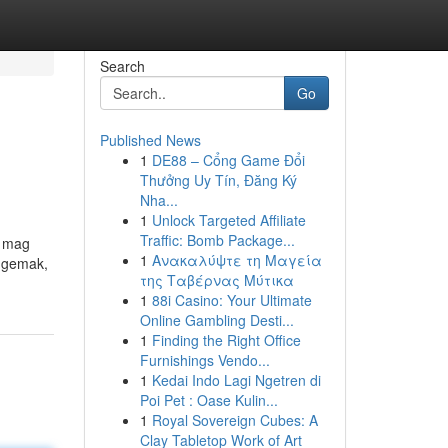
Search
Go
Published News
1
DE88 – Cổng Game Đổi
Thưởng Uy Tín, Đăng Ký
Nha...
1
Unlock Targeted Affiliate
Traffic: Bomb Package...
r mag
1
Ανακαλύψτε τη Μαγεία
t gemak,
της Ταβέρνας Μύτικα
1
88i Casino: Your Ultimate
Online Gambling Desti...
1
Finding the Right Office
Furnishings Vendo...
1
Kedai Indo Lagi Ngetren di
Poi Pet : Oase Kulin...
1
Royal Sovereign Cubes: A
Clay Tabletop Work of Art