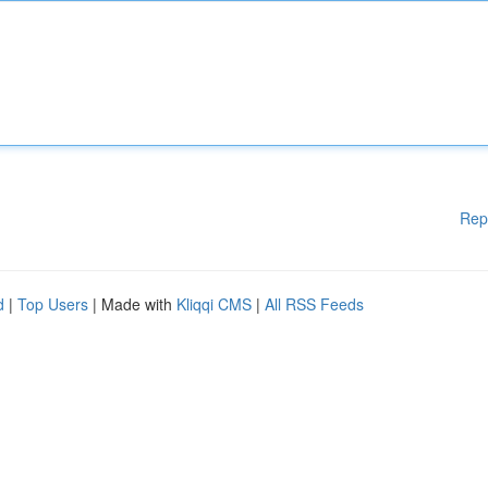
Rep
d
|
Top Users
| Made with
Kliqqi CMS
|
All RSS Feeds