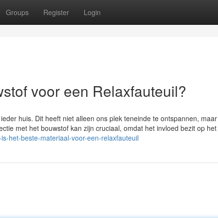
Groups
Register
Login
stof voor een Relaxfauteuil?
 ieder huis. Dit heeft niet alleen ons plek teneinde te ontspannen, maa
electie met het bouwstof kan zijn cruciaal, omdat het invloed bezit op he
t-is-het-beste-materiaal-voor-een-relaxfauteuil