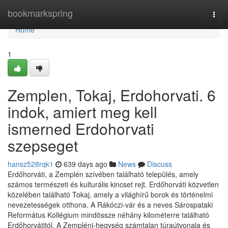
Home
bookmarkspring
Togg
navi
Home
1
Zemplen, Tokaj, Erdohorvati. 6
indok, amiert meg kell
ismerned Erdohorvati
szepseget
hansz528rqk1
639 days ago
News
Discuss
Erdőhorváti, a Zemplén szívében található település, amely
számos természeti és kulturális kincset rejt. Erdőhorváti közvetlen
közelében található Tokaj, amely a világhírű borok és történelmi
nevezetességek otthona. A Rákóczi-vár és a neves Sárospataki
Református Kollégium mindössze néhány kilométerre található
Erdőhorvátitól. A Zempléni-hegység számtalan túraútvonala és