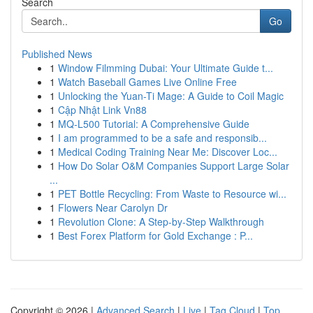
Search
Go
Published News
1
Window Filmming Dubai: Your Ultimate Guide t...
1
Watch Baseball Games Live Online Free
1
Unlocking the Yuan-Ti Mage: A Guide to Coil Magic
1
Cập Nhật Link Vn88
1
MQ-L500 Tutorial: A Comprehensive Guide
1
I am programmed to be a safe and responsib...
1
Medical Coding Training Near Me: Discover Loc...
1
How Do Solar O&M Companies Support Large Solar
...
1
PET Bottle Recycling: From Waste to Resource wi...
1
Flowers Near Carolyn Dr
1
Revolution Clone: A Step-by-Step Walkthrough
1
Best Forex Platform for Gold Exchange : P...
Copyright © 2026 |
Advanced Search
|
Live
|
Tag Cloud
|
Top