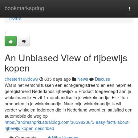
Home
bookmarkspring
Togg
navi
Home
1
An Unbiased View of rijbewijs
kopen
chesterf169dow9
635 days ago
News
Discuss
Wat is het verschil tussen een echt/geregistreerd en een nep/niet-
geregistreerd Nederlands rijbewijs? × Product toegevoegd aan je
winkelmandje Er zit 1 merchandise in je winkelmandje. Er zitten
producten in je winkelmandje. Naar mijn winkelmandje Ik wil
verder winkelen Iedereen die in Nederland woont en satisfied een
automobile de weg op
https://andreshprki.atualblog.com/36598208/5-easy-facts-about-
rijbewijs-kopen-described
Comments
Who Upvoted