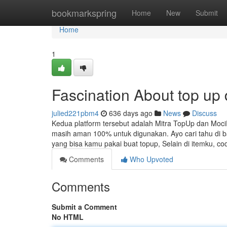
Home
bookmarkspring
Home
New
Submit
Home
1
Fascination About top u
julied221pbm4
636 days ago
News
Discuss
Kedua platform tersebut adalah Mitra TopUp dan Moci
masih aman 100% untuk digunakan. Ayo cari tahu di ba
yang bisa kamu pakai buat topup, Selain di itemku, c
Comments
Who Upvoted
Comments
Submit a Comment
No HTML