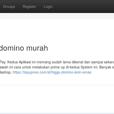
Groups
Register
Login
p domino murah
Pay. Kedua Aplikasi ini memang sudah lama dikenal dan sampai sekar
wah ini cara untuk melakukan prime up di kedua System ini. Banyak s
odashop,
https://topupnex.com/id/higgs-domino-koin-emas