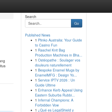
Search
Go
Published News
1
Plinko Australia: Your Guide
to Casino Fun
1
Raschel Knit Bag
Production Machines in Bha...
1
Ostéopathe : Soulager vos
ang
douleurs naturellement
itus
1
Bespoke Enamel Mugs by
EnamelMFG : Design Yo...
1
Service IPTV 2026 : Un
Guide Ultime
1
Enhance Kerb Appeal Using
Eastern Suburbs Rubbi...
1
Infernal Champions: A
Forbidden Vow
1
¿Qué es LegalShield y