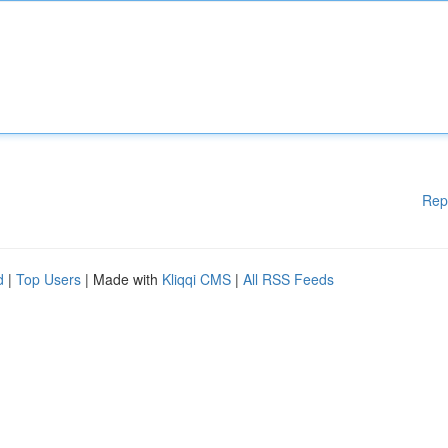
Rep
d
|
Top Users
| Made with
Kliqqi CMS
|
All RSS Feeds