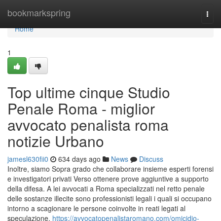
Home
bookmarkspring
Togg
navi
Home
1
Top ultime cinque Studio
Penale Roma - miglior
avvocato penalista roma
notizie Urbano
jamesl630fii0
634 days ago
News
Discuss
Inoltre, siamo Sopra grado che collaborare insieme esperti forensi
e investigatori privati Verso ottenere prove aggiuntive a supporto
della difesa. A lei avvocati a Roma specializzati nel retto penale
delle sostanze illecite sono professionisti legali i quali si occupano
intorno a scagionare le persone coinvolte in reati legati al
speculazione,
https://avvocatopenalistaromano.com/omicidio-