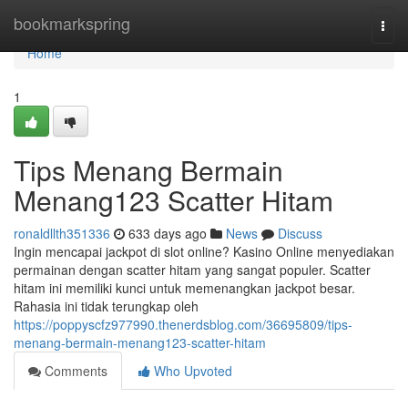
Home
bookmarkspring
Togg
navi
Home
1
Tips Menang Bermain
Menang123 Scatter Hitam
ronaldllth351336
633 days ago
News
Discuss
Ingin mencapai jackpot di slot online? Kasino Online menyediakan
permainan dengan scatter hitam yang sangat populer. Scatter
hitam ini memiliki kunci untuk memenangkan jackpot besar.
Rahasia ini tidak terungkap oleh
https://poppyscfz977990.thenerdsblog.com/36695809/tips-
menang-bermain-menang123-scatter-hitam
Comments
Who Upvoted