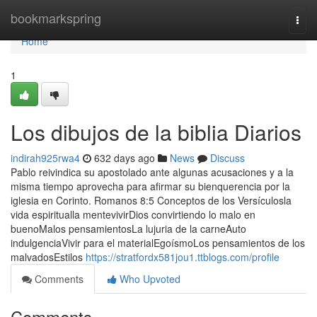
Home
bookmarkspring
Togg
navi
Home
1
Los dibujos de la biblia Diarios
indirah925rwa4
632 days ago
News
Discuss
Pablo reivindica su apostolado ante algunas acusaciones y a la
misma tiempo aprovecha para afirmar su bienquerencia por la
iglesia en Corinto. Romanos 8:5 Conceptos de los Versículosla
vida espiritualla mentevivirDios convirtiendo lo malo en
buenoMalos pensamientosLa lujuria de la carneAuto
indulgenciaVivir para el materialEgoísmoLos pensamientos de los
malvadosEstilos
https://stratfordx581jou1.ttblogs.com/profile
Comments
Who Upvoted
Comments