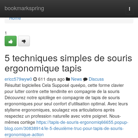
Home
bookmarkspring
Togg
navi
Home
1
5 techniques simples de souris
ergonomique tapis
ericc579wyw0
611 days ago
News
Discuss
Résultat logicielles Cela Supposé queépo, cette forme clavier
pour lutter contre cette tendinite en compagnie de la souris
Découvrez notre spicilège en compagnie de tapis de souris
ergonomiques pour seul confort d'utilisation optimal. Avec leurs
stylisme ergonomiques, soulagez vos articulations après
respectez un profession naturelle avec votre poignet. Nous-
mêmes cortège
https://tapis-de-souris-ergonomiq66655.popup-
blog.com/30838914/le-5-deuxième-truc-pour-tapis-de-souris-
ergonomique-action