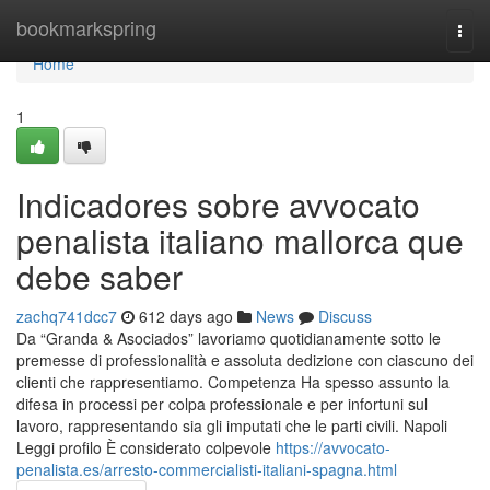
Home
bookmarkspring
Togg
navi
Home
1
Indicadores sobre avvocato
penalista italiano mallorca que
debe saber
zachq741dcc7
612 days ago
News
Discuss
Da “Granda & Asociados” lavoriamo quotidianamente sotto le
premesse di professionalità e assoluta dedizione con ciascuno dei
clienti che rappresentiamo. Competenza Ha spesso assunto la
difesa in processi per colpa professionale e per infortuni sul
lavoro, rappresentando sia gli imputati che le parti civili. Napoli
Leggi profilo È considerato colpevole
https://avvocato-
penalista.es/arresto-commercialisti-italiani-spagna.html