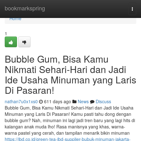
Home
bookmarkspring
Togg
navi
Home
1
Bubble Gum, Bisa Kamu
Nikmati Sehari-Hari dan Jadi
Ide Usaha Minuman yang Laris
Di Pasaran!
nathan7u0x1xs0
611 days ago
News
Discuss
Bubble Gum, Bisa Kamu Nikmati Sehari-Hari dan Jadi Ide Usaha
Minuman yang Laris Di Pasaran! Kamu pasti tahu dong dengan
bubble gum? Nah, minuman ini lagi jadi tren baru yang lagi hits di
kalangan anak muda lho! Rasa manisnya yang khas, warna-
warna pastel yang cerah, dan tampilan menarik bikin minuman
https://jbd.co.id/green-tea-jbd-supplier-bubuk-minuman-jakarta-