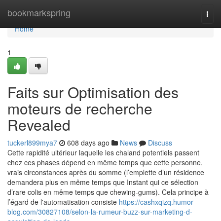
Home
bookmarkspring
Togg
navi
Home
1
Faits sur Optimisation des
moteurs de recherche
Revealed
tuckerl899mya7
608 days ago
News
Discuss
Cette rapidité ultérieur laquelle les chaland potentiels passent
chez ces phases dépend en même temps que cette personne,
vrais circonstances après du somme (l’emplette d’un résidence
demandera plus en même temps que Instant qui ce sélection
d’rare colis en même temps que chewing-gums). Cela principe à
l’égard de l'automatisation consiste
https://cashxqizq.humor-
blog.com/30827108/selon-la-rumeur-buzz-sur-marketing-d-