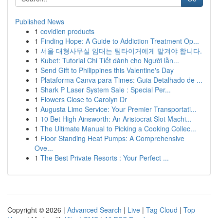
Published News
1
covidien products
1
Finding Hope: A Guide to Addiction Treatment Op...
1
서울 대형사무실 임대는 팀타이거에게 맡겨야 합니다.
1
Kubet: Tutorial Chi Tiết dành cho Người lần...
1
Send Gift to Philippines this Valentine's Day
1
Plataforma Canva para Times: Guia Detalhado de ...
1
Shark P Laser System Sale : Special Per...
1
Flowers Close to Carolyn Dr
1
Augusta Limo Service: Your Premier Transportati...
1
10 Bet High Ainsworth: An Aristocrat Slot Machi...
1
The Ultimate Manual to Picking a Cooking Collec...
1
Floor Standing Heat Pumps: A Comprehensive
Ove...
1
The Best Private Resorts : Your Perfect ...
Copyright © 2026 |
Advanced Search
|
Live
|
Tag Cloud
|
Top