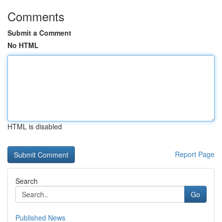
Comments
Submit a Comment
No HTML
HTML is disabled
Report Page
Search
Go
Published News