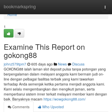
Home
bookmarkspring
Togg
navi
Home
1
Examine This Report on
gokong88
johnz579tpm7
605 days ago
News
Discuss
GOKONG88 ialah laman slot deposit pulsa tanpa potongan yang
berpengalaman dalam melayani anggota kami bermain judi on-
line dengan pelbagai fasilitas terbaik yang kami tawarkan
terhadap Anda semenjak ketika pertama menjadi anggota kami.
Kami selalu mengembangkan dan mengikuti jaman, serta
memperbarui sistem inner terkait melayani member kami dengan
baik. Banyaknya macam
https://wowgokong88.com/
Comments
Who Upvoted