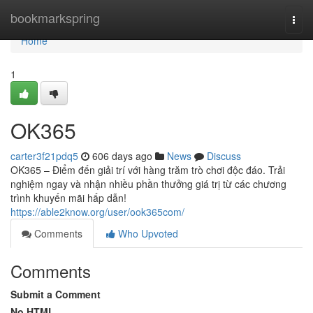
Home
bookmarkspring
Togg
navi
Home
1
OK365
carter3f21pdq5
606 days ago
News
Discuss
OK365 – Điểm đến giải trí với hàng trăm trò chơi độc đáo. Trải
nghiệm ngay và nhận nhiều phần thưởng giá trị từ các chương
trình khuyến mãi hấp dẫn!
https://able2know.org/user/ook365com/
Comments
Who Upvoted
Comments
Submit a Comment
No HTML