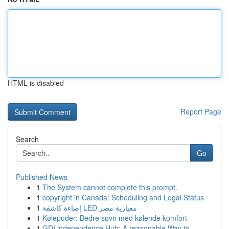
HTML is disabled
Report Page
Search
Go
Published News
1
The System cannot complete this prompt.
1
copyright in Canada: Scheduling and Legal Status
1
إضاءة كاشفة LED معيارية مصر
1
Kølepuder: Bedre søvn med kølende komfort
1
GDI independence Hub: A reasonable Way to