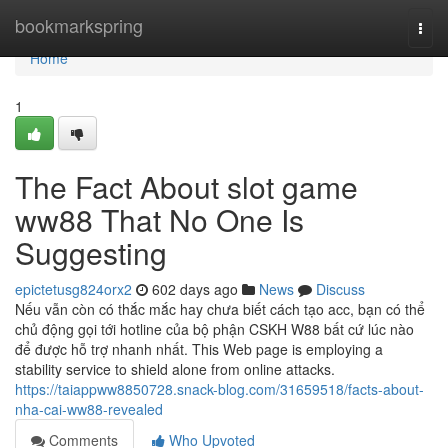
Home
bookmarkspring
Togg
navi
Home
1
The Fact About slot game
ww88 That No One Is
Suggesting
epictetusg824orx2
602 days ago
News
Discuss
Nếu vẫn còn có thắc mắc hay chưa biết cách tạo acc, bạn có thể
chủ động gọi tới hotline của bộ phận CSKH W88 bất cứ lúc nào
để được hỗ trợ nhanh nhất. This Web page is employing a
stability service to shield alone from online attacks.
https://taiappww8850728.snack-blog.com/31659518/facts-about-
nha-cai-ww88-revealed
Comments
Who Upvoted