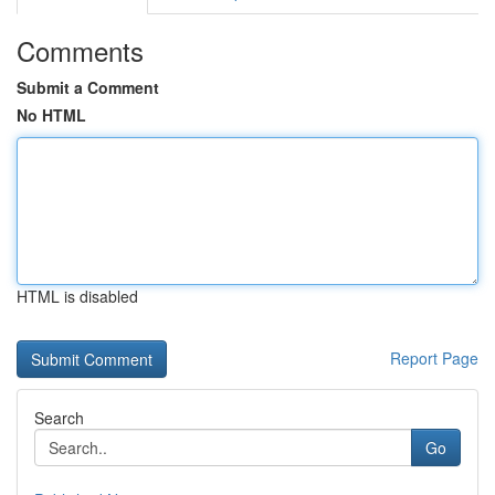
Comments
Submit a Comment
No HTML
HTML is disabled
Report Page
Search
Go