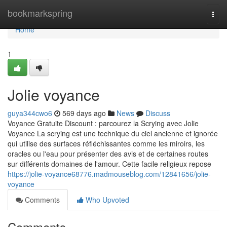
Home
bookmarkspring
Togg
navi
Home
1
Jolie voyance
guya344cwo6
569 days ago
News
Discuss
Voyance Gratuite Discount : parcourez la Scrying avec Jolie
Voyance La scrying est une technique du ciel ancienne et ignorée
qui utilise des surfaces réfléchissantes comme les miroirs, les
oracles ou l'eau pour présenter des avis et de certaines routes
sur différents domaines de l'amour. Cette facile religieux repose
https://jolie-voyance68776.madmouseblog.com/12841656/jolie-
voyance
Comments
Who Upvoted
Comments