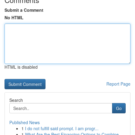
Submit a Comment
No HTML
HTML is disabled
Report Page
Search
Go
Published News
1
I do not fulfill said prompt. I am progr...
1
What Are the Best Financing Options to Combine ...