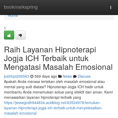
Home
bookmarkspring
Togg
navi
Home
1
Raih Layanan Hipnoterapi
Jogja ICH Terbaik untuk
Mengatasi Masalah Emosional
joshlcpt206563
569 days ago
News
Discuss
Apakah Anda merasa tertekan oleh masalah emosional atau
mental yang sulit diatasi? Hipnoterapi Jogja ICH hadir untuk
membantu Anda menemukan solusi yang efektif dan aman. Kami
menawarkan layanan hipnoterapi terbaik yang
https://jessegcdh944834.acidblog.net/63524978/temukan-
layanan-hipnoterapi-jogja-ich-terbaik-untuk-menyelesaikan-
masalah-emosional