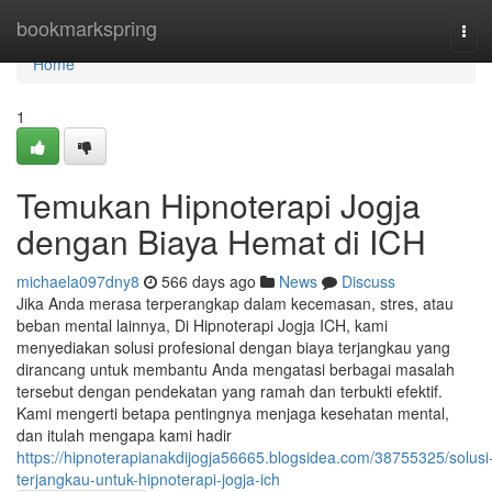
Home
bookmarkspring
Tog
navi
Home
1
Temukan Hipnoterapi Jogja
dengan Biaya Hemat di ICH
michaela097dny8
566 days ago
News
Discuss
Jika Anda merasa terperangkap dalam kecemasan, stres, atau
beban mental lainnya, Di Hipnoterapi Jogja ICH, kami
menyediakan solusi profesional dengan biaya terjangkau yang
dirancang untuk membantu Anda mengatasi berbagai masalah
tersebut dengan pendekatan yang ramah dan terbukti efektif.
Kami mengerti betapa pentingnya menjaga kesehatan mental,
dan itulah mengapa kami hadir
https://hipnoterapianakdijogja56665.blogsidea.com/38755325/solusi
terjangkau-untuk-hipnoterapi-jogja-ich