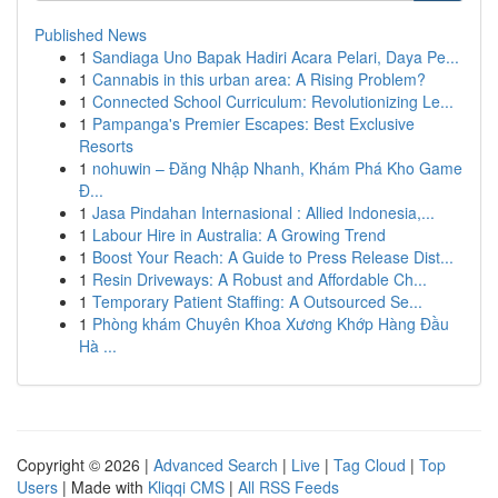
Published News
1
Sandiaga Uno Bapak Hadiri Acara Pelari, Daya Pe...
1
Cannabis in this urban area: A Rising Problem?
1
Connected School Curriculum: Revolutionizing Le...
1
Pampanga's Premier Escapes: Best Exclusive
Resorts
1
nohuwin – Đăng Nhập Nhanh, Khám Phá Kho Game
Đ...
1
Jasa Pindahan Internasional : Allied Indonesia,...
1
Labour Hire in Australia: A Growing Trend
1
Boost Your Reach: A Guide to Press Release Dist...
1
Resin Driveways: A Robust and Affordable Ch...
1
Temporary Patient Staffing: A Outsourced Se...
1
Phòng khám Chuyên Khoa Xương Khớp Hàng Đầu
Hà ...
Copyright © 2026 |
Advanced Search
|
Live
|
Tag Cloud
|
Top
Users
| Made with
Kliqqi CMS
|
All RSS Feeds