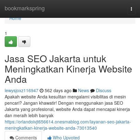
Home
bookmarkspring
Togg
navi
Home
1
Jasa SEO Jakarta untuk
Meningkatkan Kinerja Website
Anda
lewysjoxz116947
562 days ago
News
Discuss
Apakah website Anda kesulitan mengalami visibilitas di mesin
pencari? Jangan khawatir! Dengan menggunakan jasa SEO
Jakarta yang profesional, website Anda dapat mencapai kinerja
dan meraih lebih banyak
https://orlandoivjt656614.onesmablog.com/layanan-seo-jakarta-
meningkatkan-kinerja-website-anda-73013540
Comments
Who Upvoted