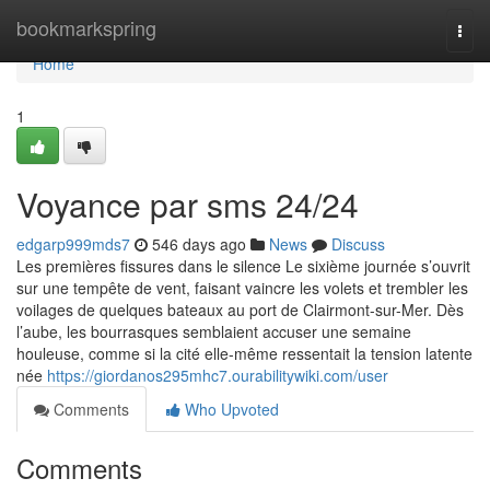
Home
bookmarkspring
Togg
navi
Home
1
Voyance par sms 24/24
edgarp999mds7
546 days ago
News
Discuss
Les premières fissures dans le silence Le sixième journée s’ouvrit
sur une tempête de vent, faisant vaincre les volets et trembler les
voilages de quelques bateaux au port de Clairmont-sur-Mer. Dès
l’aube, les bourrasques semblaient accuser une semaine
houleuse, comme si la cité elle-même ressentait la tension latente
née
https://giordanos295mhc7.ourabilitywiki.com/user
Comments
Who Upvoted
Comments