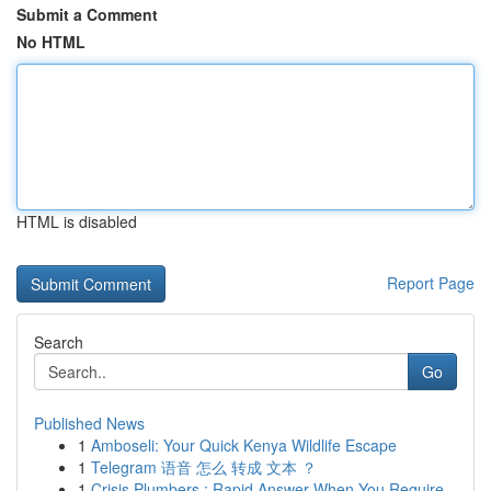
Submit a Comment
No HTML
HTML is disabled
Report Page
Search
Go
Published News
1
Amboseli: Your Quick Kenya Wildlife Escape
1
Telegram 语音 怎么 转成 文本 ？
1
Crisis Plumbers : Rapid Answer When You Require...