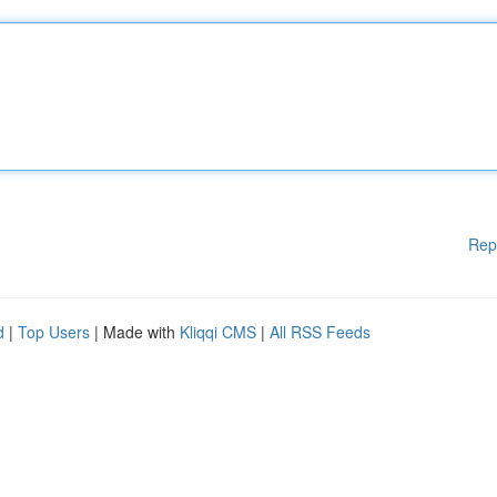
Rep
d
|
Top Users
| Made with
Kliqqi CMS
|
All RSS Feeds