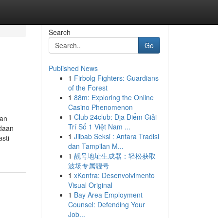
Search
Go
Published News
1
Firbolg Fighters: Guardians
of the Forest
1
88m: Exploring the Online
Casino Phenomenon
1
Club 24club: Địa Điểm Giải
dan
Trí Số 1 Việt Nam ...
adaan
1
Jilbab Seksi : Antara Tradisi
sti
dan Tampilan M...
1
靓号地址生成器：轻松获取
波场专属靓号
1
xKontra: Desenvolvimento
Visual Original
1
Bay Area Employment
Counsel: Defending Your
Job...