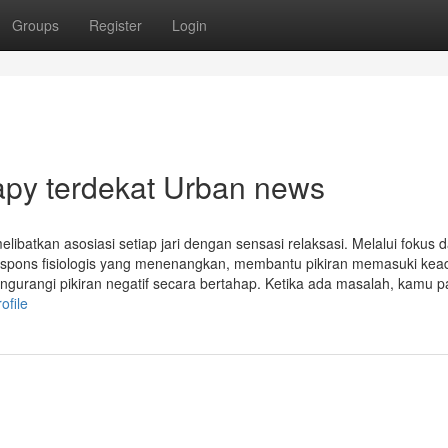
Groups
Register
Login
rapy terdekat Urban news
elibatkan asosiasi setiap jari dengan sensasi relaksasi. Melalui fokus 
i respons fisiologis yang menenangkan, membantu pikiran memasuki ke
ngurangi pikiran negatif secara bertahap. Ketika ada masalah, kamu pa
ofile