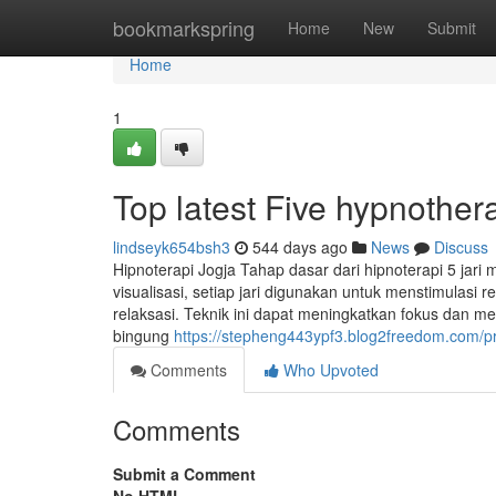
Home
bookmarkspring
Home
New
Submit
Home
1
Top latest Five hypnothe
lindseyk654bsh3
544 days ago
News
Discuss
Hipnoterapi Jogja Tahap dasar dari hipnoterapi 5 jari m
visualisasi, setiap jari digunakan untuk menstimulas
relaksasi. Teknik ini dapat meningkatkan fokus dan me
bingung
https://stepheng443ypf3.blog2freedom.com/pr
Comments
Who Upvoted
Comments
Submit a Comment