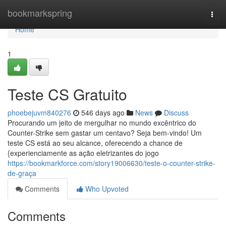
Home
bookmarkspring
Togg
navi
Home
1
Teste CS Gratuito
phoebejuvm840276
546 days ago
News
Discuss
Procurando um jeito de mergulhar no mundo excêntrico do
Counter-Strike sem gastar um centavo? Seja bem-vindo! Um
teste CS está ao seu alcance, oferecendo a chance de
{experienciamente as ação eletrizantes do jogo
https://bookmarkforce.com/story19006630/teste-o-counter-strike-
de-graça
Comments
Who Upvoted
Comments