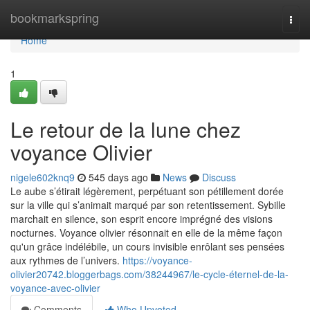
Home
bookmarkspring
Togg
navi
Home
1
Le retour de la lune chez
voyance Olivier
nigele602knq9
545 days ago
News
Discuss
Le aube s’étirait légèrement, perpétuant son pétillement dorée
sur la ville qui s’animait marqué par son retentissement. Sybille
marchait en silence, son esprit encore imprégné des visions
nocturnes. Voyance olivier résonnait en elle de la même façon
qu'un grâce indélébile, un cours invisible enrôlant ses pensées
aux rythmes de l’univers.
https://voyance-
olivier20742.bloggerbags.com/38244967/le-cycle-éternel-de-la-
voyance-avec-olivier
Comments
Who Upvoted