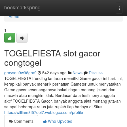
Home
bookmarkspring
Togg
navi
Home
1
TOGELFIESTA slot gacor
congtogel
grayson9w98gra9
542 days ago
News
Discuss
TOGELFIESTA trending lantaran memiliki Game gacor ini hari. Ini,
kerap kali banyak menarik perhatian Gameter untuk menyatakan
Game gacor kesenangannya bakal ringan menang jekpot dan
maxwin atau mungkin tidak. Berdasar data testimony anggota
aktif TOGELFIESTA Gacor, banyak anggota aktif menang juta-an
sampai beberapa ratus juta rupiah tiap harinya di Situs
https://william8f57qol7.weblogco.com/profile
Comments
Who Upvoted