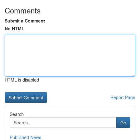
Comments
Submit a Comment
No HTML
HTML is disabled
Report Page
Search
Go
Published News