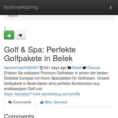
Home
bookmarkspring
Togg
navi
Home
1
Golf & Spa: Perfekte
Golfpakete in Belek
tasneemoqrh360087
541 days ago
News
Discuss
Erleben Sie exklusive Premium-Golfreisen in einem der besten
Golfziele Europas mit Ihrem Spezialisten für Golfreisen. Unsere
Golfpakete in Belek bieten eine perfekte Kombination aus
erstklassigem Golf und
https://kiarajlty271044.spintheblog.com/profile
Comments
Who Upvoted
Comments