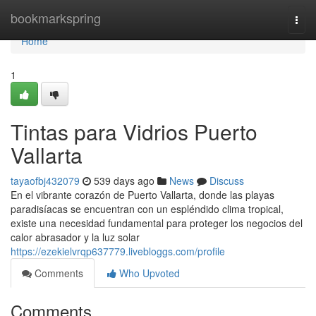
Home
bookmarkspring
Togg
navi
Home
1
Tintas para Vidrios Puerto
Vallarta
tayaofbj432079
539 days ago
News
Discuss
En el vibrante corazón de Puerto Vallarta, donde las playas
paradisíacas se encuentran con un espléndido clima tropical,
existe una necesidad fundamental para proteger los negocios del
calor abrasador y la luz solar
https://ezekielvrqp637779.livebloggs.com/profile
Comments
Who Upvoted
Comments