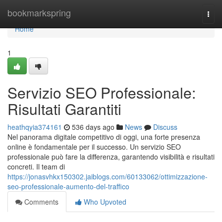
Home
bookmarkspring
Togg
navi
Home
1
Servizio SEO Professionale:
Risultati Garantiti
heathqyia374161
536 days ago
News
Discuss
Nel panorama digitale competitivo di oggi, una forte presenza
online è fondamentale per il successo. Un servizio SEO
professionale può fare la differenza, garantendo visibilità e risultati
concreti. Il team di
https://jonasvhkx150302.jaiblogs.com/60133062/ottimizzazione-
seo-professionale-aumento-del-traffico
Comments
Who Upvoted