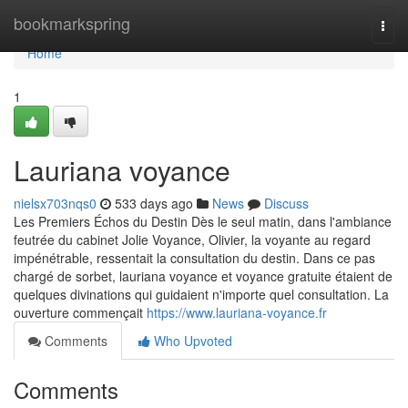
Home
bookmarkspring
Togg
navi
Home
1
Lauriana voyance
nielsx703nqs0
533 days ago
News
Discuss
Les Premiers Échos du Destin Dès le seul matin, dans l'ambiance
feutrée du cabinet Jolie Voyance, Olivier, la voyante au regard
impénétrable, ressentait la consultation du destin. Dans ce pas
chargé de sorbet, lauriana voyance et voyance gratuite étaient de
quelques divinations qui guidaient n'importe quel consultation. La
ouverture commençait
https://www.lauriana-voyance.fr
Comments
Who Upvoted
Comments