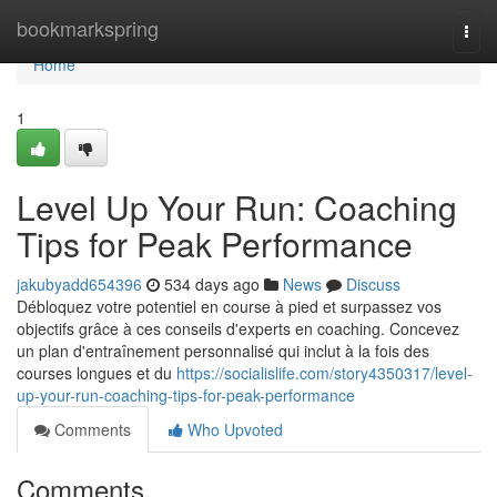
Home
bookmarkspring
Togg
navi
Home
1
Level Up Your Run: Coaching
Tips for Peak Performance
jakubyadd654396
534 days ago
News
Discuss
Débloquez votre potentiel en course à pied et surpassez vos
objectifs grâce à ces conseils d'experts en coaching. Concevez
un plan d'entraînement personnalisé qui inclut à la fois des
courses longues et du
https://socialislife.com/story4350317/level-
up-your-run-coaching-tips-for-peak-performance
Comments
Who Upvoted
Comments