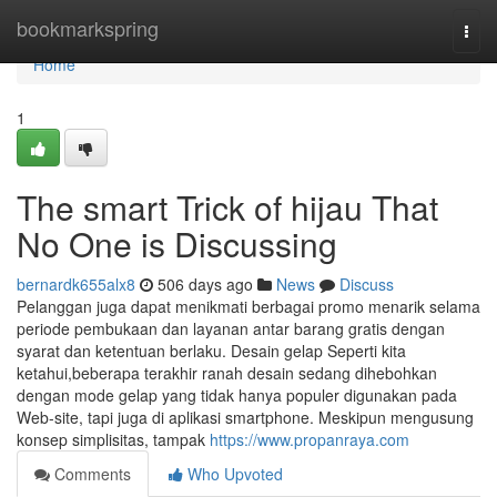
Home
bookmarkspring
Togg
navi
Home
1
The smart Trick of hijau That
No One is Discussing
bernardk655alx8
506 days ago
News
Discuss
Pelanggan juga dapat menikmati berbagai promo menarik selama
periode pembukaan dan layanan antar barang gratis dengan
syarat dan ketentuan berlaku. Desain gelap Seperti kita
ketahui,beberapa terakhir ranah desain sedang dihebohkan
dengan mode gelap yang tidak hanya populer digunakan pada
Web-site, tapi juga di aplikasi smartphone. Meskipun mengusung
konsep simplisitas, tampak
https://www.propanraya.com
Comments
Who Upvoted