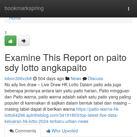
Home
bookmarkspring
Togg
navi
Home
1
Examine This Report on paito
sdy lotto angkapaito
lobon306vzb8
504 days ago
News
Discuss
No sdy live draw ~ Live Draw HK Lotto Dalam paito ada juga
beberapa jenisnya antara lain yaitu paito harian, Paito mingguan
dan Paito warna, patio warna adalah salah satu paito yang paling
populer di karenakan di sajikan dalam bentuk tabel dan masing –
masing tabel dapat di berikan warna
https://paito-warna-hk-
lotto64296.spintheblog.com/34191803/top-latest-five-data-
keluaran-hk-lotto-2024-terbaru-urban-news
Comments
Who Upvoted