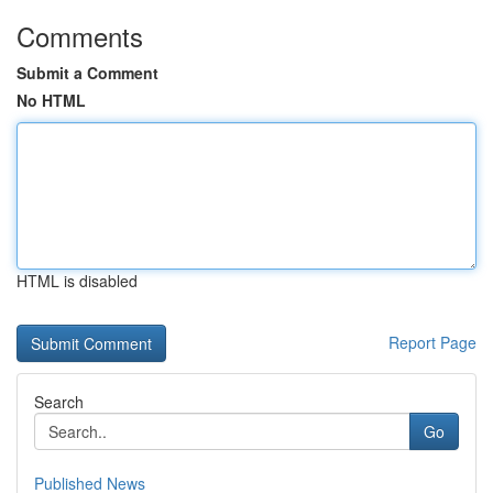
Comments
Submit a Comment
No HTML
HTML is disabled
Report Page
Search
Go
Published News