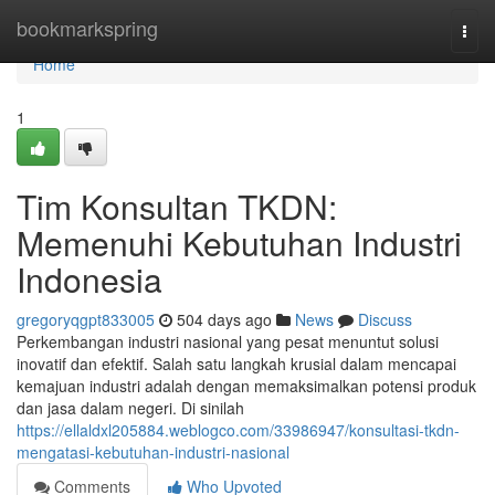
Home
bookmarkspring
Togg
navi
Home
1
Tim Konsultan TKDN:
Memenuhi Kebutuhan Industri
Indonesia
gregoryqgpt833005
504 days ago
News
Discuss
Perkembangan industri nasional yang pesat menuntut solusi
inovatif dan efektif. Salah satu langkah krusial dalam mencapai
kemajuan industri adalah dengan memaksimalkan potensi produk
dan jasa dalam negeri. Di sinilah
https://ellaldxl205884.weblogco.com/33986947/konsultasi-tkdn-
mengatasi-kebutuhan-industri-nasional
Comments
Who Upvoted