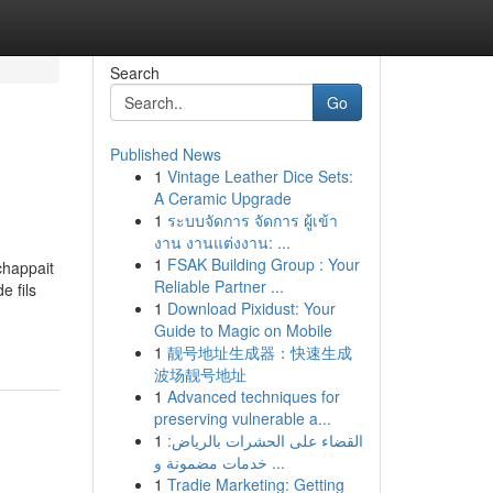
Search
Go
Published News
1
Vintage Leather Dice Sets:
A Ceramic Upgrade
1
ระบบจัดการ จัดการ ผู้เข้า
งาน งานแต่งงาน: ...
1
FSAK Building Group : Your
chappait
Reliable Partner ...
e fils
1
Download Pixidust: Your
Guide to Magic on Mobile
1
靓号地址生成器：快速生成
波场靓号地址
1
Advanced techniques for
preserving vulnerable a...
1
القضاء على الحشرات بالرياض:
خدمات مضمونة و ...
1
Tradie Marketing: Getting