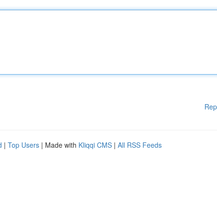
Rep
d
|
Top Users
| Made with
Kliqqi CMS
|
All RSS Feeds