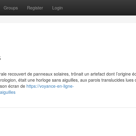
Groups
Register
Login
s
ale recouvert de panneaux solaires, trônait un artefact dont l’origine é
logion, était une horloge sans aiguilles, aux parois translucides lues d
r son écran de
https://voyance-en-ligne-
iguilles