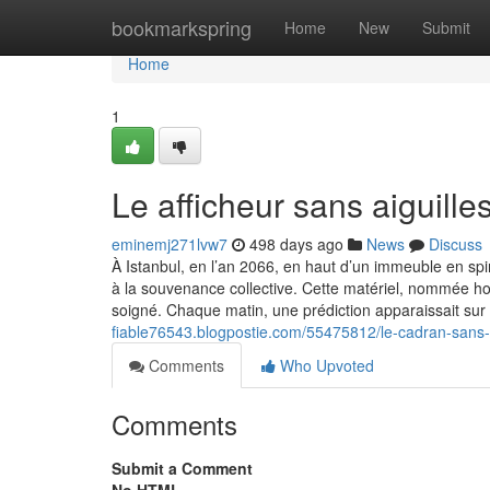
Home
bookmarkspring
Home
New
Submit
Home
1
Le afficheur sans aiguille
eminemj271lvw7
498 days ago
News
Discuss
À Istanbul, en l’an 2066, en haut d’un immeuble en spir
à la souvenance collective. Cette matériel, nommée horo
soigné. Chaque matin, une prédiction apparaissait su
fiable76543.blogpostie.com/55475812/le-cadran-sans-a
Comments
Who Upvoted
Comments
Submit a Comment