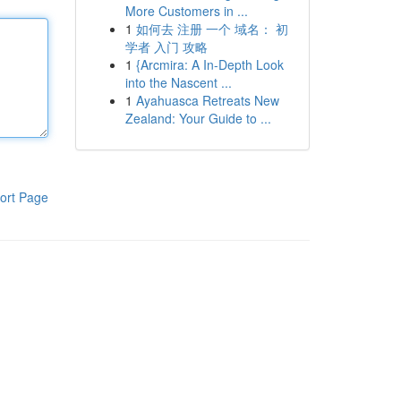
More Customers in ...
1
如何去 注册 一个 域名： 初
学者 入门 攻略
1
{Arcmira: A In-Depth Look
into the Nascent ...
1
Ayahuasca Retreats New
Zealand: Your Guide to ...
ort Page