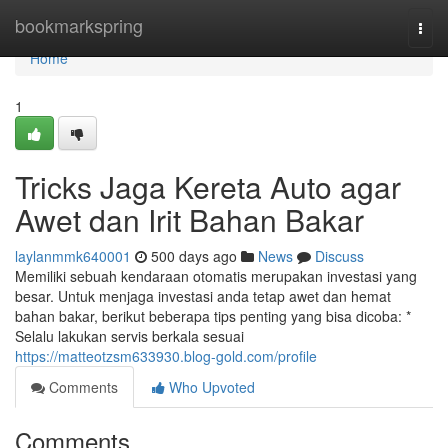
Home
bookmarkspring
Togg
navi
Home
1
Tricks Jaga Kereta Auto agar
Awet dan Irit Bahan Bakar
laylanmmk640001
500 days ago
News
Discuss
Memiliki sebuah kendaraan otomatis merupakan investasi yang
besar. Untuk menjaga investasi anda tetap awet dan hemat
bahan bakar, berikut beberapa tips penting yang bisa dicoba: *
Selalu lakukan servis berkala sesuai
https://matteotzsm633930.blog-gold.com/profile
Comments
Who Upvoted
Comments