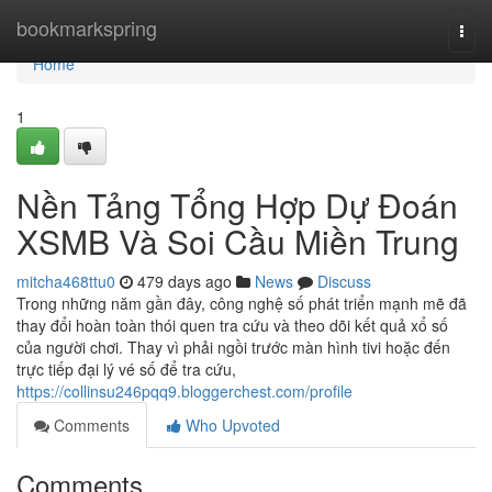
Home
bookmarkspring
Togg
navi
Home
1
Nền Tảng Tổng Hợp Dự Đoán
XSMB Và Soi Cầu Miền Trung
mitcha468ttu0
479 days ago
News
Discuss
Trong những năm gần đây, công nghệ số phát triển mạnh mẽ đã
thay đổi hoàn toàn thói quen tra cứu và theo dõi kết quả xổ số
của người chơi. Thay vì phải ngồi trước màn hình tivi hoặc đến
trực tiếp đại lý vé số để tra cứu,
https://collinsu246pqq9.bloggerchest.com/profile
Comments
Who Upvoted
Comments