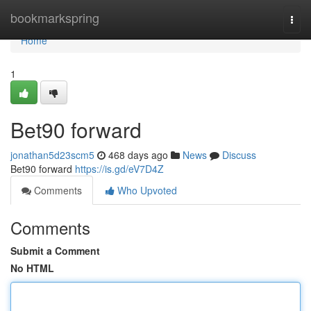
Home
bookmarkspring
Togg
navi
Home
1
Bet90 forward
jonathan5d23scm5
468 days ago
News
Discuss
Bet90 forward
https://is.gd/eV7D4Z
Comments
Who Upvoted
Comments
Submit a Comment
No HTML